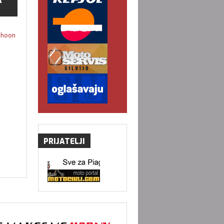
A
phoon
PRIJATELJI