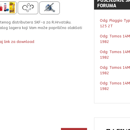
POSLJEDNJE
S
FORUMA
Odg: Piaggio Ty
štenog distributera SKF-a za R.Hrvatsku.
125 2T
log lagera koji Vam može poprilično olakšati
Odg: Tomos 14M
vaj link za download
1982
Odg: Tomos 14M
1982
Odg: Tomos 14M
1982
Odg: Tomos 14M
1982