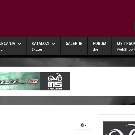
JECANJA
KATALOZI
GALERIJE
FORUM
MS TRGO
t..
Skuteri..
the
WebShop 