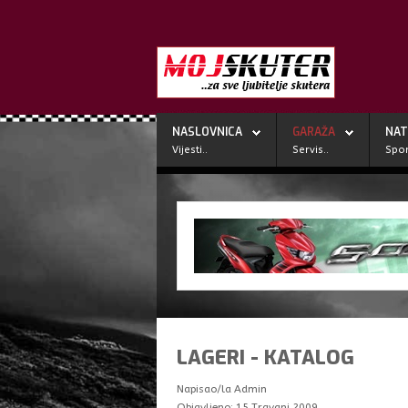
NASLOVNICA
GARAŽA
NAT
Vijesti..
Servis..
Spor
LAGERI - KATALOG
Napisao/la
Admin
Objavljeno: 15 Travanj 2009