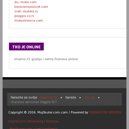
du-moto.com
karavanazazivot.com
svet-skutera.rs
piaggio.co.rs
motostranice.com
TKO
JE ONLINE
Imamo 21 gostiju i nema članova online
Nalazite se ovdje:
Naslovnica
Garaža
Tuning
Oversize variomat Stage6 R/T
Copyright © 2006. MojSkuter.com.com / Powered by
FEDERATION SERVERS
Impressum
|
Marketing
|
Sitemap
MojSkuter.com uvjeti korištenja