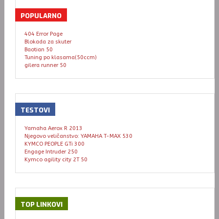
POPULARNO
404 Error Page
Blokada za skuter
Baotian 50
Tuning po klasama(50ccm)
gilera runner 50
TESTOVI
Yamaha Aerox R 2013
Njegovo veličanstvo: YAMAHA T-MAX 530
KYMCO PEOPLE GTi 300
Engage Intruder 250
Kymco agility city 2T 50
TOP
LINKOVI