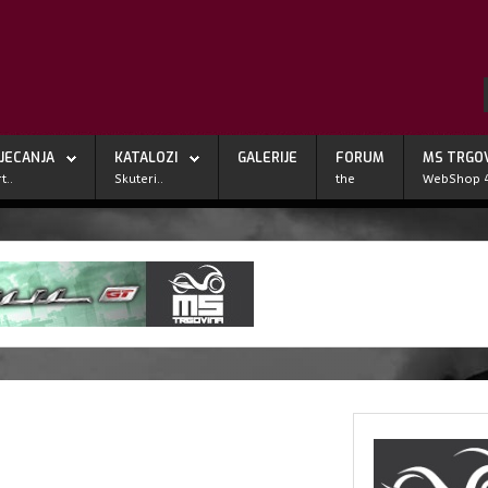
JECANJA
KATALOZI
GALERIJE
FORUM
MS TRGO
t..
Skuteri..
the
WebShop 