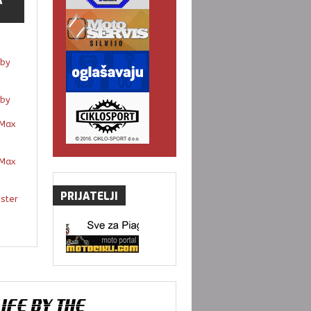
A
by
by
Max
Max
PRIJATELJI
gster