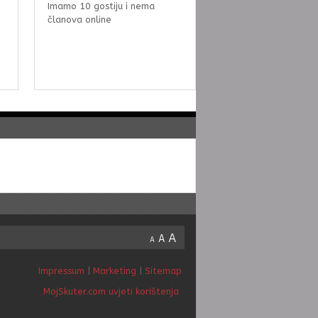
Imamo 10 gostiju i nema
članova online
A
A
A
Impressum
|
Marketing
|
Sitemap
MojSkuter.com uvjeti korištenja