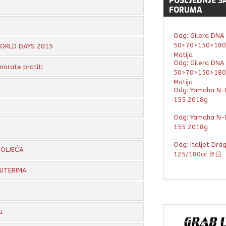
POSLJEDNJE
S
FORUMA
Odg: Gilera DNA
50>70>150>180
 WORLD DAYS 2015
Matija
Odg: Gilera DNA
morate pratiti
50>70>150>180
Matija
Odg: Yamaha N-
155 2018g
Odg: Yamaha N-
155 2018g
Odg: Italjet Dra
ROLJEĆA
125/180cc 🤘🏻
KUTERIMA
u