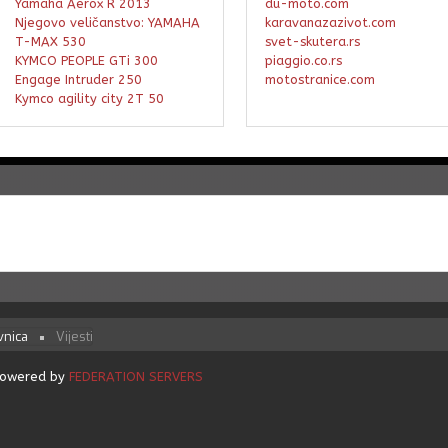
Yamaha Aerox R 2013
du-moto.com
Njegovo veličanstvo: YAMAHA
karavanazazivot.com
T-MAX 530
svet-skutera.rs
KYMCO PEOPLE GTi 300
piaggio.co.rs
Engage Intruder 250
motostranice.com
Kymco agility city 2T 50
vnica
Vijesti
 Powered by
FEDERATION SERVERS