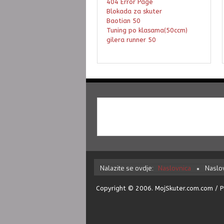
404 Error Page
Blokada za skuter
Baotian 50
Tuning po klasama(50ccm)
gilera runner 50
Nalazite se ovdje:
Naslovnica
Naslo
Copyright © 2006. MojSkuter.com.com /