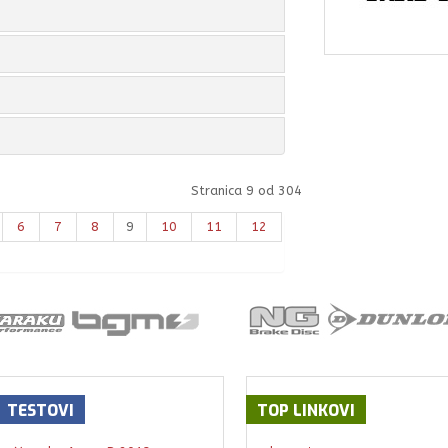
Stranica 9 od 304
6
7
8
9
10
11
12
TESTOVI
TOP
LINKOVI