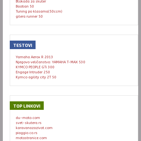
Blokada za skuter
Baotian 50
Tuning po klasama(50ccm)
gilera runner 50
TESTOVI
Yamaha Aerox R 2013
Njegovo veličanstvo: YAMAHA T-MAX 530
KYMCO PEOPLE GTi 300
Engage Intruder 250
Kymco agility city 2T 50
TOP
LINKOVI
du-moto.com
svet-skutera.rs
karavanazazivot.com
piaggio.co.rs
motostranice.com