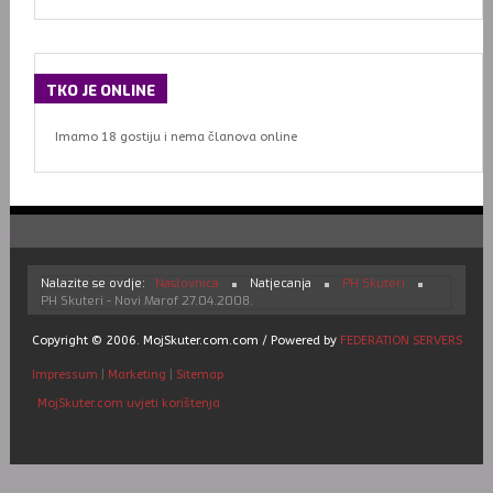
TKO
JE ONLINE
Imamo 18 gostiju i nema članova online
Nalazite se ovdje:
Naslovnica
Natjecanja
PH Skuteri
PH Skuteri - Novi Marof 27.04.2008.
Copyright © 2006. MojSkuter.com.com / Powered by
FEDERATION SERVERS
Impressum
|
Marketing
|
Sitemap
MojSkuter.com uvjeti korištenja