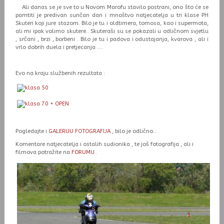
Ali danas se je sve to u Novom Marofu stavilo postrani, ono što će se
pamtiti je predivan sunčan dan i mnoštvo natjecatelja u tri klase PH
Skuteri koji jure stazom. Bilo je tu i oldtimera, tomosa, kao i supermota,
ali mi ipak volimo skutere.. Skuteraši su se pokazali u odličnom svjetlu
, srčani , brzi , borbeni . Bilo je tu i padova i odustajanja, kvarova , ali i
vrlo dobrih duela i pretjecanja ....
Evo na kraju službenih rezultata :
Pogledajte i
GALERIJU FOTOGRAFIJA
, bilo je odlično...
Komentare natjecatelja i ostalih sudionika , te još fotografija , ali i
filmova potražite na
FORUMU.
.