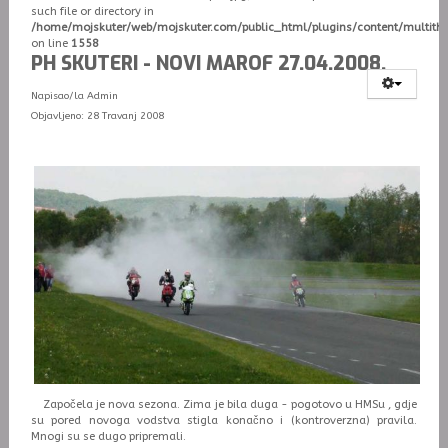
such file or directory in
/home/mojskuter/web/mojskuter.com/public_html/plugins/content/multit
on line
1558
PH SKUTERI - NOVI MAROF 27.04.2008.
Napisao/la
Admin
Objavljeno: 28 Travanj 2008
Započela je nova sezona. Zima je bila duga - pogotovo u HMSu , gdje
su pored novoga vodstva stigla konačno i (kontroverzna) pravila.
Mnogi su se dugo pripremali.