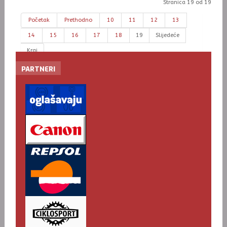
Stranica 19 od 19
Početak
Prethodno
10
11
12
13
14
15
16
17
18
19
Slijedeće
Kraj
PARTNERI