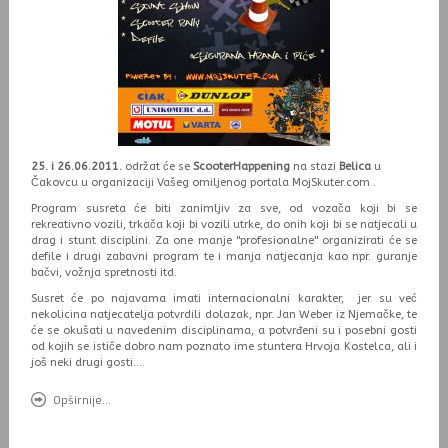
25. i 26.06.2011.
održat će se
ScooterHappening
na stazi
Belica
u
Čakovcu u organizaciji Vašeg omiljenog portala MojSkuter.com .
Program susreta će biti zanimljiv za sve, od vozača koji bi se
rekreativno vozili, trkača koji bi vozili utrke, do onih koji bi se natjecali u
drag i stunt disciplini. Za one manje "profesionalne" organizirati će se
defile i drugi zabavni program te i manja natjecanja kao npr. guranje
bačvi, vožnja spretnosti itd.
Susret će po najavama imati internacionalni karakter, jer su već
nekolicina natjecatelja potvrdili dolazak, npr. Jan Weber iz Njemačke, te
će se okušati u navedenim disciplinama, a potvrđeni su i posebni gosti
od kojih se ističe dobro nam poznato ime stuntera Hrvoja Kostelca, ali i
još neki drugi gosti....
Opširnije...