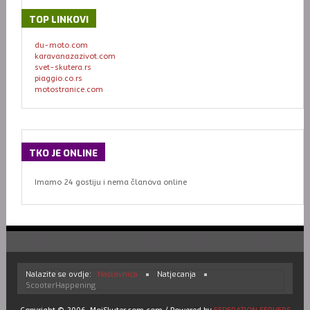
TOP
LINKOVI
du-moto.com
karavanazazivot.com
svet-skutera.rs
piaggio.co.rs
motostranice.com
TKO
JE ONLINE
Imamo 24 gostiju i nema članova online
Nalazite se ovdje:
Naslovnica
Natjecanja
ScooterHappening