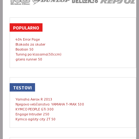
POPULARNO
404 Error Page
Blokada za skuter
Baotian 50
Tuning po klasama(50ccm)
gilera runner 50
TESTOVI
Yamaha Aerox R 2013
Njegovo veličanstvo: YAMAHA T-MAX 530
KYMCO PEOPLE GTi 300
Engage Intruder 250
Kymco agility city 2T 50