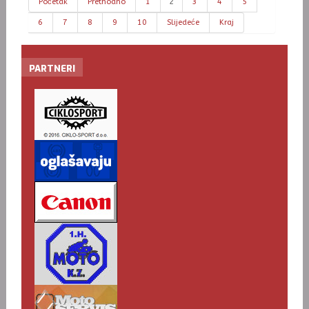
Početak
Prethodno
1
2
3
4
5
6
7
8
9
10
Slijedeće
Kraj
PARTNERI