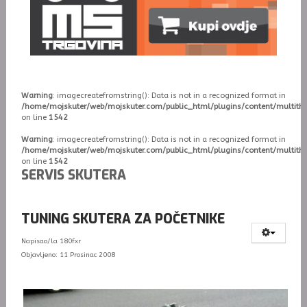
Warning
: imagecreatefromstring(): Data is not in a recognized format in
/home/mojskuter/web/mojskuter.com/public_html/plugins/content/multit
on line
1542
Warning
: imagecreatefromstring(): Data is not in a recognized format in
/home/mojskuter/web/mojskuter.com/public_html/plugins/content/multit
on line
1542
SERVIS SKUTERA
TUNING SKUTERA ZA POČETNIKE
Napisao/la
180fxr
Objavljeno: 11 Prosinac 2008