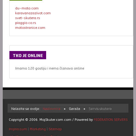
du-moto.com
karavanazazivot.com
svet-skutera.rs
piaggio.co.rs
motostranice.com
TKO
JE ONLINE
Imamo 120 gostiju i nema članova online
Nalazite se ovdje:
Naslovnica
Garaža
Servis skutera
Copyright © 2006. MojSkuter.com.com / Powered by
FEDERATION SERVERS
Impressum
|
Marketing
|
Sitemap