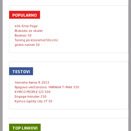
POPULARNO
404 Error Page
Blokada za skuter
Baotian 50
Tuning po klasama(50ccm)
gilera runner 50
TESTOVI
Yamaha Aerox R 2013
Njegovo veličanstvo: YAMAHA T-MAX 530
KYMCO PEOPLE GTi 300
Engage Intruder 250
Kymco agility city 2T 50
TOP
LINKOVI