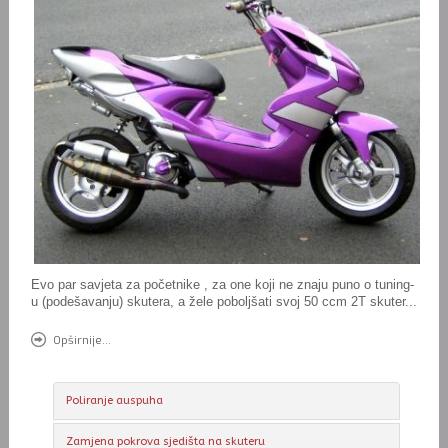
Evo par savjeta za početnike , za one koji ne znaju puno o tuning-
u (podešavanju) skutera, a žele poboljšati svoj 50 ccm 2T skuter...
Opširnije...
Poliranje auspuha
Zamjena pokrova sjedišta na skuteru