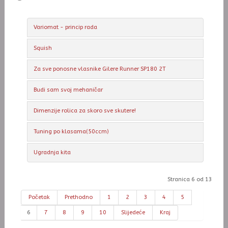
Variomat - princip rada
Squish
Za sve ponosne vlasnike Gilere Runner SP180 2T
Budi sam svoj mehaničar
Dimenzije rolica za skoro sve skutere!
Tuning po klasama(50ccm)
Ugradnja kita
Stranica 6 od 13
Početak
Prethodno
1
2
3
4
5
6
7
8
9
10
Slijedeće
Kraj