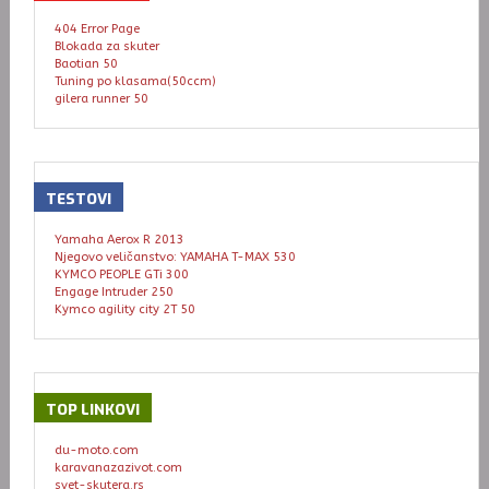
404 Error Page
Blokada za skuter
Baotian 50
Tuning po klasama(50ccm)
gilera runner 50
TESTOVI
Yamaha Aerox R 2013
Njegovo veličanstvo: YAMAHA T-MAX 530
KYMCO PEOPLE GTi 300
Engage Intruder 250
Kymco agility city 2T 50
TOP
LINKOVI
du-moto.com
karavanazazivot.com
svet-skutera.rs