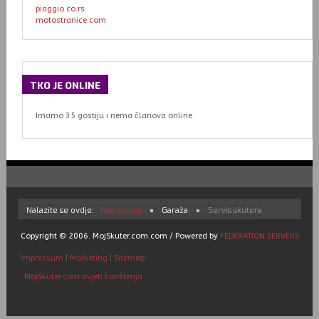
piaggio.co.rs
motostranice.com
TKO
JE ONLINE
Imamo 35 gostiju i nema članova online
Nalazite se ovdje:
Naslovnica
Garaža
Servis skutera
Copyright © 2006. MojSkuter.com.com / Powered by
FEDERATION SERVERS
Impressum
|
Marketing
|
Sitemap
MojSkuter.com uvjeti korištenja