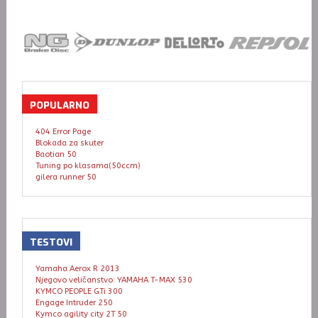
POPULARNO
404 Error Page
Blokada za skuter
Baotian 50
Tuning po klasama(50ccm)
gilera runner 50
TESTOVI
Yamaha Aerox R 2013
Njegovo veličanstvo: YAMAHA T-MAX 530
KYMCO PEOPLE GTi 300
Engage Intruder 250
Kymco agility city 2T 50