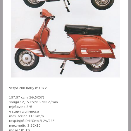
Vespa 200 Rally iz 1972.
197,97 ccm (66,5X57)
snaga 12,35 KS pri 5700 o/min
mješavina 2 %
4 stupnja prijenosa
max. brzina 116 km/h
rasplinjač Dell'Orto SI 24/24E
pneumatici 3,50X10
masa 101 kg