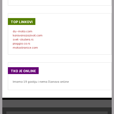
TOP
LINKOVI
du-moto.com
karavanazazivot.com
svet-skutera.rs
piaggio.co.rs
motostranice.com
TKO
JE ONLINE
Imamo 19 gostiju i nema članova online