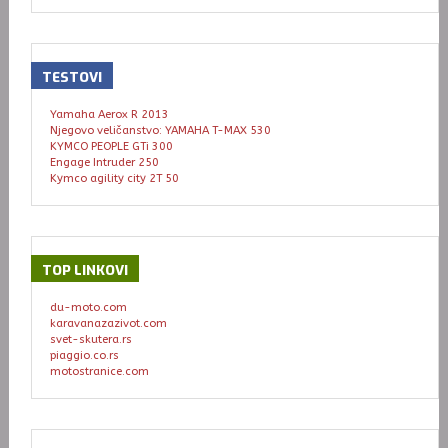
TESTOVI
Yamaha Aerox R 2013
Njegovo veličanstvo: YAMAHA T-MAX 530
KYMCO PEOPLE GTi 300
Engage Intruder 250
Kymco agility city 2T 50
TOP
LINKOVI
du-moto.com
karavanazazivot.com
svet-skutera.rs
piaggio.co.rs
motostranice.com