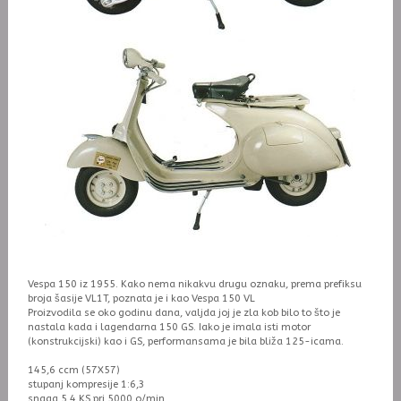
Vespa 150 iz 1955. Kako nema nikakvu drugu oznaku, prema prefiksu
broja šasije VL1T, poznata je i kao Vespa 150 VL
Proizvodila se oko godinu dana, valjda joj je zla kob bilo to što je
nastala kada i lagendarna 150 GS. Iako je imala isti motor
(konstrukcijski) kao i GS, performansama je bila bliža 125-icama.
145,6 ccm (57X57)
stupanj kompresije 1:6,3
snaga 5,4 KS pri 5000 o/min