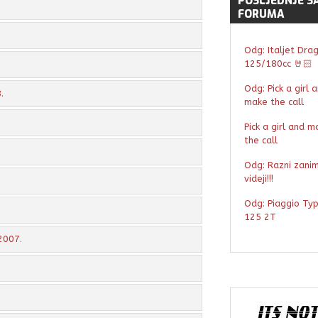
POSLJEDNJE
S
FORUMA
Odg: Italjet Dra
125/180cc 🤘🏻
Odg: Pick a girl 
.
make the call
Pick a girl and m
the call
Odg: Razni zaniml
videji!!!
Odg: Piaggio Ty
125 2T
2007.