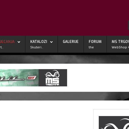
JECANJA
KATALOZI
GALERIJE
FORUM
MS TRGO
t..
Skuteri..
the
WebShop 