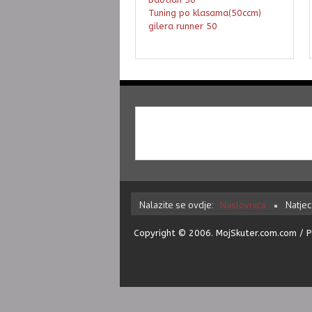
Tuning po klasama(50ccm)
gilera runner 50
Nalazite se ovdje:
Naslovnica
Natje
Copyright © 2006. MojSkuter.com.com /