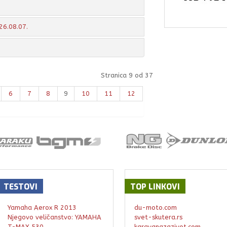
26.08.07.
Stranica 9 od 37
6
7
8
9
10
11
12
TESTOVI
TOP
LINKOVI
Yamaha Aerox R 2013
du-moto.com
Njegovo veličanstvo: YAMAHA
svet-skutera.rs
T-MAX 530
karavanazazivot.com