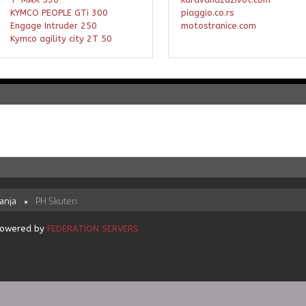
KYMCO PEOPLE GTi 300
piaggio.co.rs
Engage Intruder 250
motostranice.com
Kymco agility city 2T 50
canja
PH Skuteri
 Powered by
FEDERATION SERVERS