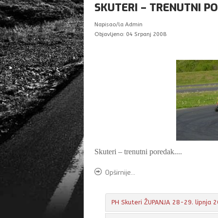
SKUTERI – TRENUTNI P
Napisao/la
Admin
Objavljeno: 04 Srpanj 2008
Skuteri – trenutni poredak....
Opširnije...
PH Skuteri ŽUPANJA 28-29. lipnja 