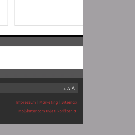
A
A
A
Impressum
|
Marketing
|
Sitemap
MojSkuter.com uvjeti korištenja