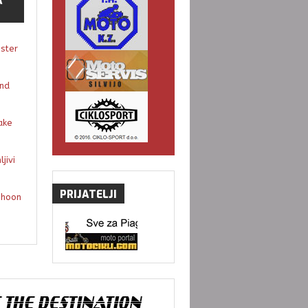
A
gster
and
ake
jivi
PRIJATELJI
phoon