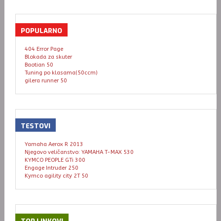
POPULARNO
404 Error Page
Blokada za skuter
Baotian 50
Tuning po klasama(50ccm)
gilera runner 50
TESTOVI
Yamaha Aerox R 2013
Njegovo veličanstvo: YAMAHA T-MAX 530
KYMCO PEOPLE GTi 300
Engage Intruder 250
Kymco agility city 2T 50