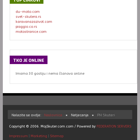
TOP
LINKOVI
du-moto.com
svet-skutera.rs
karavanazazivot.com
piaggio.co.rs
motostranice.com
TKO
JE ONLINE
Imamo 30 gostiju i nema članova online
Nalazite se ovdje:
Naslovnica
Natjecanja
PH Skuteri
Copyright © 2006. MojSkuter.com.com / Powered by
FEDERATION SERVERS
Impressum
|
Marketing
|
Sitemap