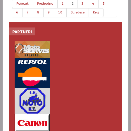
Početak
Prethodno
1
2
3
4
5
6
7
8
9
10
Slijedeće
Kraj
PARTNERI